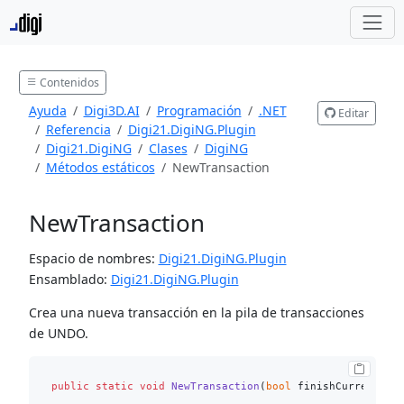
Contenidos
Ayuda
Digi3D.AI
Programación
.NET
Editar
Referencia
Digi21.DigiNG.Plugin
Digi21.DigiNG
Clases
DigiNG
Métodos estáticos
NewTransaction
NewTransaction
Espacio de nombres:
Digi21.DigiNG.Plugin
Ensamblado:
Digi21.DigiNG.Plugin
Crea una nueva transacción en la pila de transacciones
de UNDO.
public
static
void
NewTransaction
(
bool
 finishCurrentTra