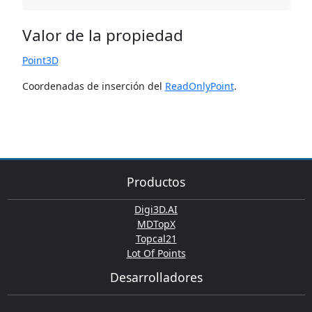
Valor de la propiedad
Point3D
Coordenadas de inserción del
ReadOnlyPoint
.
Productos
Digi3D.AI
MDTopX
Topcal21
Lot Of Points
Desarrolladores