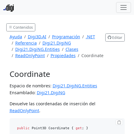
Contenidos
Ayuda
Digi3D.AI
Programación
.NET
Editar
Referencia
Digi21.DigiNG
Digi21.DigiNG.Entities
Clases
ReadOnlyPoint
Propiedades
Coordinate
Coordinate
Espacio de nombres:
Digi21.DigiNG.Entities
Ensamblado:
Digi21.DigiNG
Devuelve las coordenadas de inserción del
ReadOnlyPoint
.
public
 Point3D Coordinate { 
get