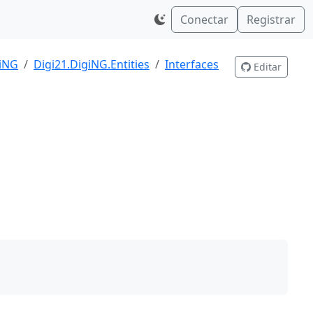
Conectar
Registrar
giNG
Digi21.DigiNG.Entities
Interfaces
Editar