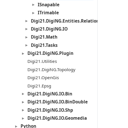
ISnapable
ITrimable
Digi21.DigiNG.Entities.Relations
Digi21.DigiNG.IO
Digi21.Math
Digi21.Tasks
Digi21.DigiNG.Plugin
Digi21.Utilities
Digi21.DigiNG.Topology
Digi21.OpenGis
Digi21.Epsg
Digi21.DigiNG.IO.Bin
Digi21.DigiNG.IO.BinDouble
Digi21.DigiNG.IO.Shp
Digi21.DigiNG.IO.Geomedia
Python