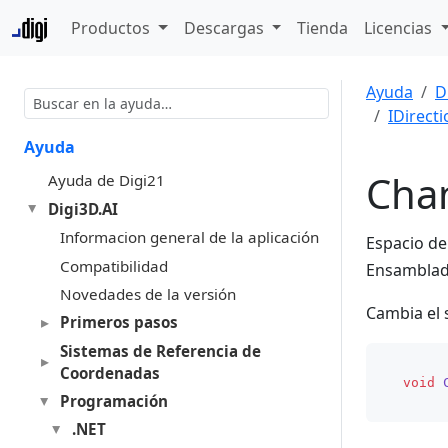
Productos
Descargas
Tienda
Licencias
Ayuda
D
IDirect
Ayuda
Cha
Ayuda de Digi21
Digi3D.AI
Informacion general de la aplicación
Espacio d
Compatibilidad
Ensambla
Novedades de la versión
Cambia el 
Primeros pasos
Sistemas de Referencia de
Coordenadas
void
Programación
.NET