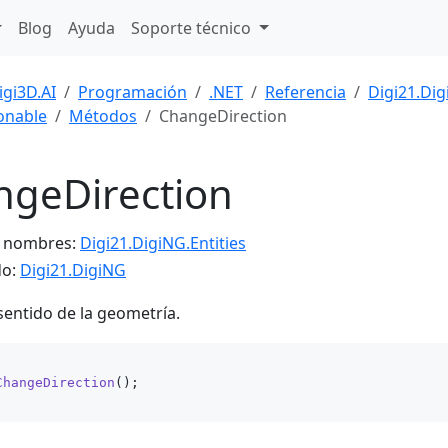
Blog
Ayuda
Soporte técnico
igi3D.AI
Programación
.NET
Referencia
Digi21.Di
ionable
Métodos
ChangeDirection
ngeDirection
e nombres:
Digi21.DigiNG.Entities
do:
Digi21.DigiNG
sentido de la geometría.
ChangeDirection
()