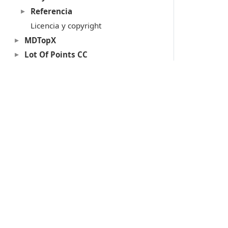
Referencia
Licencia y copyright
MDTopX
Lot Of Points CC
Acerca de las llaves de protección
Soporte técnico
Productos
Digi3D.AI
P
MDTopX
c
Topcal21
P
Lot Of Points
c