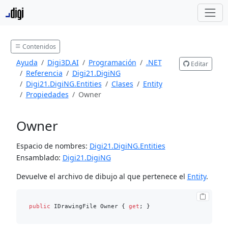
Contenidos
Ayuda
Digi3D.AI
Programación
.NET
Editar
Referencia
Digi21.DigiNG
Digi21.DigiNG.Entities
Clases
Entity
Propiedades
Owner
Owner
Espacio de nombres:
Digi21.DigiNG.Entities
Ensamblado:
Digi21.DigiNG
Devuelve el archivo de dibujo al que pertenece el
Entity
.
public
 IDrawingFile Owner { 
get