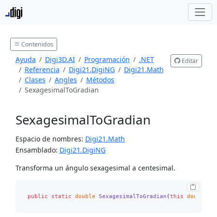
Contenidos
Ayuda
Digi3D.AI
Programación
.NET
Editar
Referencia
Digi21.DigiNG
Digi21.Math
Clases
Angles
Métodos
SexagesimalToGradian
SexagesimalToGradian
Espacio de nombres:
Digi21.Math
Ensamblado:
Digi21.DigiNG
Transforma un ángulo sexagesimal a centesimal.
public
static
double
SexagesimalToGradian
(
this
double
 s