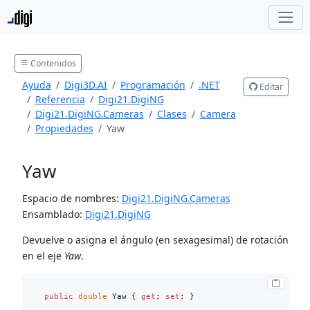
Contenidos
Ayuda
Digi3D.AI
Programación
.NET
Editar
Referencia
Digi21.DigiNG
Digi21.DigiNG.Cameras
Clases
Camera
Propiedades
Yaw
Yaw
Espacio de nombres:
Digi21.DigiNG.Cameras
Ensamblado:
Digi21.DigiNG
Devuelve o asigna el ángulo (en sexagesimal) de rotación
en el eje
Yaw
.
public
double
 Yaw { 
get
; 
set