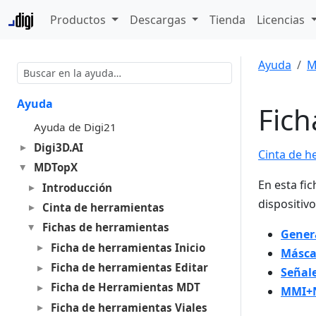
Productos
Descargas
Tienda
Licencias
Ayuda
M
Ayuda
Fic
Ayuda de Digi21
Digi3D.AI
Cinta de h
MDTopX
En esta fi
Introducción
dispositiv
Cinta de herramientas
Fichas de herramientas
Gener
Ficha de herramientas Inicio
Másca
Ficha de herramientas Editar
Señal
Ficha de Herramientas MDT
MMI+N
Ficha de herramientas Viales