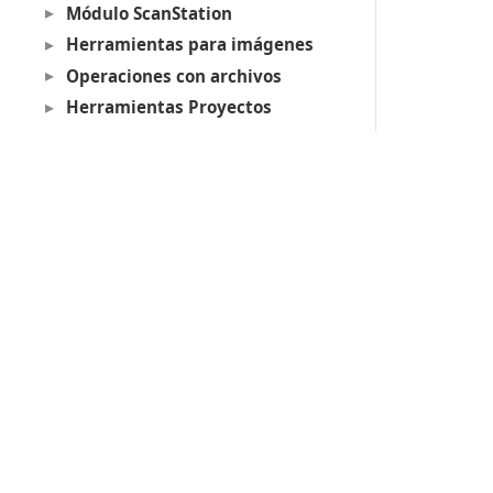
Módulo ScanStation
Herramientas para imágenes
Operaciones con archivos
Herramientas Proyectos
Otras herramientas
Ejemplos
Lot Of Points CC
Acerca de las llaves de protección
Soporte técnico
Productos
Digi3D.AI
P
MDTopX
c
Topcal21
P
Lot Of Points
c