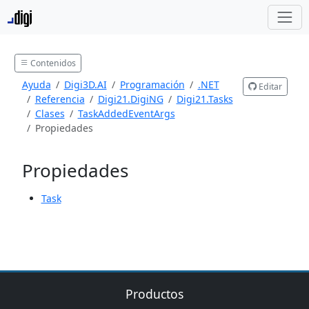
Contenidos
Ayuda
Digi3D.AI
Programación
.NET
Editar
Referencia
Digi21.DigiNG
Digi21.Tasks
Clases
TaskAddedEventArgs
Propiedades
Propiedades
Task
Productos