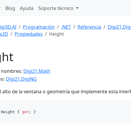
Blog
Ayuda
Soporte técnico
igi3D.AI
Programación
.NET
Referencia
Digi21.Di
w2D
Propiedades
Height
ght
e nombres:
Digi21.Math
do:
Digi21.DigiNG
l alto de la ventana o geometría que implemente esta interf
 Height { 
get