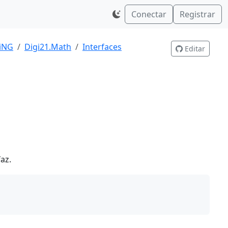
Conectar
Registrar
giNG
Digi21.Math
Interfaces
Editar
az.