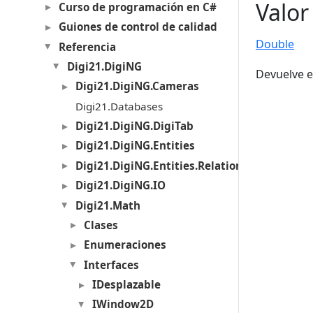
Valor
Curso de programación en C#
Guiones de control de calidad
Double
Referencia
Digi21.DigiNG
Devuelve e
Digi21.DigiNG.Cameras
Digi21.Databases
Digi21.DigiNG.DigiTab
Digi21.DigiNG.Entities
Digi21.DigiNG.Entities.Relations
Digi21.DigiNG.IO
Digi21.Math
Clases
Enumeraciones
Interfaces
IDesplazable
IWindow2D