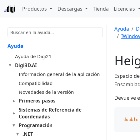
Productos
Descargas
Tienda
Licencias
Ayuda
D
IWindo
Ayuda
Hei
Ayuda de Digi21
Digi3D.AI
Informacion general de la aplicación
Espacio d
Compatibilidad
Ensambla
Novedades de la versión
Devuelve e
Primeros pasos
Sistemas de Referencia de
Coordenadas
double
Programación
.NET