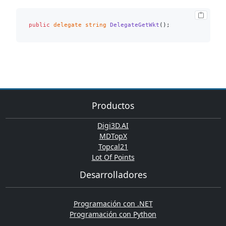
public
delegate
string
DelegateGetWkt
()
Productos
Digi3D.AI
MDTopX
Topcal21
Lot Of Points
Desarrolladores
Programación con .NET
Programación con Python