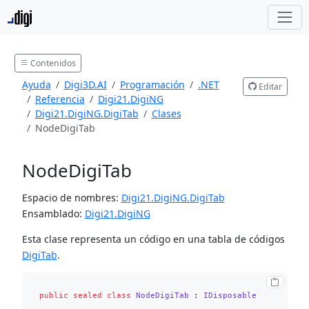
Contenidos
Ayuda
Digi3D.AI
Programación
.NET
Editar
Referencia
Digi21.DigiNG
Digi21.DigiNG.DigiTab
Clases
NodeDigiTab
NodeDigiTab
Espacio de nombres:
Digi21.DigiNG.DigiTab
Ensamblado:
Digi21.DigiNG
Esta clase representa un código en una tabla de códigos
DigiTab
.
public
sealed
class
NodeDigiTab
 : 
IDisposable