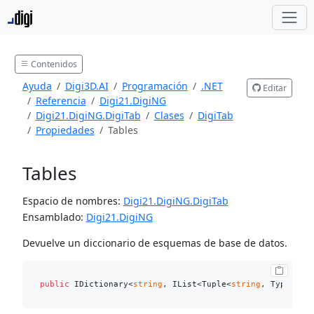
Contenidos
Ayuda
Digi3D.AI
Programación
.NET
Editar
Referencia
Digi21.DigiNG
Digi21.DigiNG.DigiTab
Clases
DigiTab
Propiedades
Tables
Tables
Espacio de nombres:
Digi21.DigiNG.DigiTab
Ensamblado:
Digi21.DigiNG
Devuelve un diccionario de esquemas de base de datos.
public
 IDictionary<
string
, IList<Tuple<
string
, Type>>> 