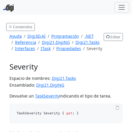
Contenidos
Ayuda
Digi3D.AI
Programación
.NET
Editar
Referencia
Digi21.DigiNG
Digi21.Tasks
Interfaces
ITask
Propiedades
Severity
Severity
Espacio de nombres:
Digi21.Tasks
Ensamblado:
Digi21.DigiNG
Devuelve un
TaskSeverity
indicando el tipo de tarea.
TaskSeverity Severity { 
get