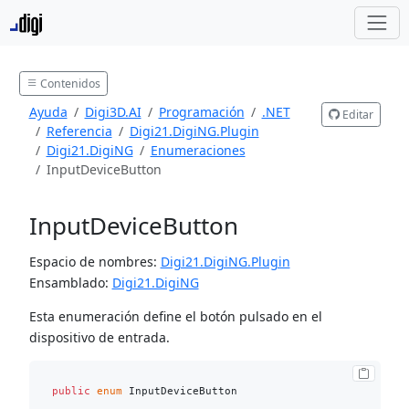
Contenidos
Ayuda
Digi3D.AI
Programación
.NET
Editar
Referencia
Digi21.DigiNG.Plugin
Digi21.DigiNG
Enumeraciones
InputDeviceButton
InputDeviceButton
Espacio de nombres:
Digi21.DigiNG.Plugin
Ensamblado:
Digi21.DigiNG
Esta enumeración define el botón pulsado en el
dispositivo de entrada.
public
enum