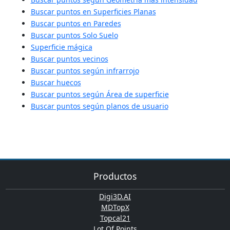
Buscar puntos en Superficies Planas
Buscar puntos en Paredes
Buscar puntos Solo Suelo
Superficie mágica
Buscar puntos vecinos
Buscar puntos según infrarrojo
Buscar huecos
Buscar puntos según Área de superficie
Buscar puntos según planos de usuario
Productos
Digi3D.AI
MDTopX
Topcal21
Lot Of Points