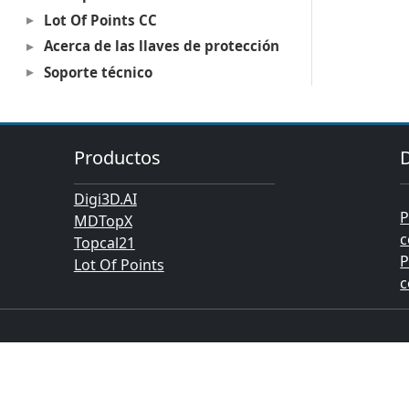
Lot Of Points CC
Acerca de las llaves de protección
Soporte técnico
Productos
Digi3D.AI
P
MDTopX
c
Topcal21
P
Lot Of Points
c
(C)