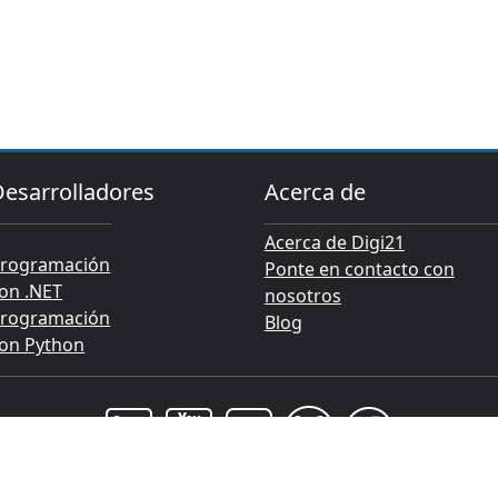
Desarrolladores
Acerca de
Acerca de Digi21
rogramación
Ponte en contacto con
on .NET
nosotros
rogramación
Blog
on Python
 2026 Topobit Informática y Topografía S.L., Dreaming With Objects, 