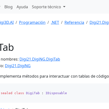
Blog
Ayuda
Soporte técnico
igi3D.AI
Programación
.NET
Referencia
Digi21.Di
Tab
e nombres:
Digi21.DigiNG.DigiTab
do:
Digi21.DigiNG
 implementa métodos para interactuar con tablas de códigos
sealed
class
DigiTab
 : 
IDisposable