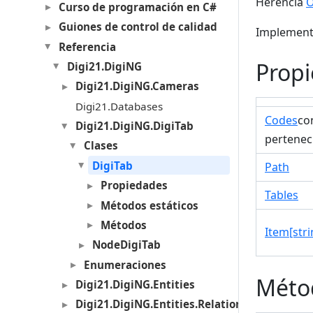
Herencia
O
Curso de programación en C#
Guiones de control de calidad
Implement
Referencia
Prop
Digi21.DigiNG
Digi21.DigiNG.Cameras
Digi21.Databases
Codes
co
Digi21.DigiNG.DigiTab
perteneci
Clases
DigiTab
Path
Propiedades
Tables
Métodos estáticos
Métodos
Item[stri
NodeDigiTab
Enumeraciones
Métod
Digi21.DigiNG.Entities
Digi21.DigiNG.Entities.Relations