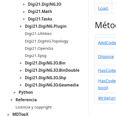
Digi21.DigiNG.IO
Load
.
Digi21.Math
Digi21.Tasks
Méto
Digi21.DigiNG.Plugin
Digi21.Utilities
Digi21.DigiNG.Topology
AddCode
Digi21.OpenGis
Digi21.Epsg
Dispose
Digi21.DigiNG.IO.Bin
Digi21.DigiNG.IO.BinDouble
HasCode(
Digi21.DigiNG.IO.Shp
HasCode(
Digi21.DigiNG.IO.Geomedia
bool)
Python
Write(str
Referencia
Licencia y copyright
MDTopX