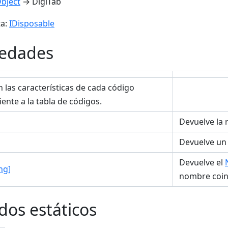
bject
→ DigiTab
a:
IDisposable
iedades
n las características de cada código
ente a la tabla de códigos.
Devuelve la r
Devuelve un 
Devuelve el
ng]
nombre coin
os estáticos