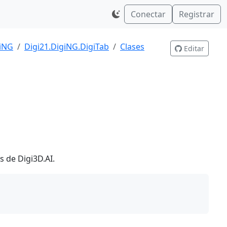
Conectar
Registrar
giNG
Digi21.DigiNG.DigiTab
Clases
Editar
 de Digi3D.AI.