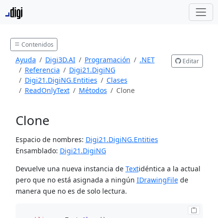
Contenidos
Ayuda
Digi3D.AI
Programación
.NET
Editar
Referencia
Digi21.DigiNG
Digi21.DigiNG.Entities
Clases
ReadOnlyText
Métodos
Clone
Clone
Espacio de nombres:
Digi21.DigiNG.Entities
Ensamblado:
Digi21.DigiNG
Devuelve una nueva instancia de
Text
idéntica a la actual
pero que no está asignada a ningún
IDrawingFile
de
manera que no es de solo lectura.