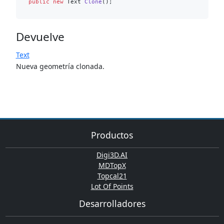
public
new
 Text 
Clone
()
Devuelve
Text
Nueva geometría clonada.
Productos
Digi3D.AI
MDTopX
Topcal21
Lot Of Points
Desarrolladores