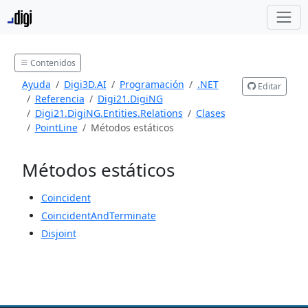
Contenidos
Ayuda
Digi3D.AI
Programación
.NET
Editar
Referencia
Digi21.DigiNG
Digi21.DigiNG.Entities.Relations
Clases
PointLine
Métodos estáticos
Métodos estáticos
Coincident
CoincidentAndTerminate
Disjoint