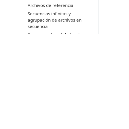
Archivos de referencia
Secuencias infinitas y
agrupación de archivos en
secuencia
Secuencia de entidades de un
tipo y agrupación de entidades
de todos los archivos cargados
Evitando código duro en
nuestra orden contabilizadora
de entidades
Detectando todas las
Productos
intersecciones del archivo de
dibujo
Digi3D.AI
Detectando intersecciones de
P
MDTopX
múltiples líneas en rango de
c
Topcal21
coordenadas
P
Lot Of Points
Detectando intersecciones de
c
múltiples entidades por código