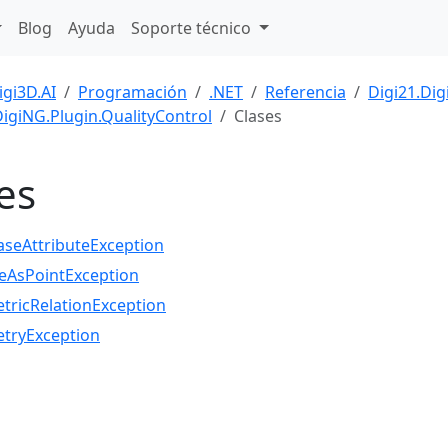
Blog
Ayuda
Soporte técnico
igi3D.AI
Programación
.NET
Referencia
Digi21.Dig
DigiNG.Plugin.QualityControl
Clases
es
seAttributeException
zeAsPointException
ricRelationException
tryException