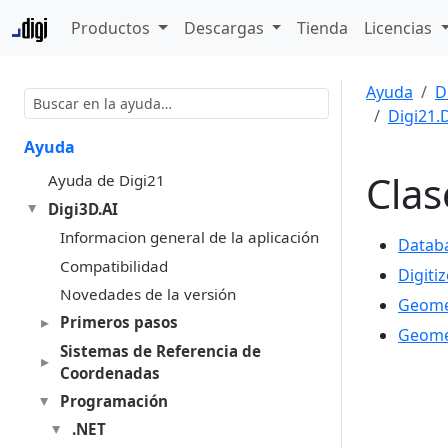
Productos
Descargas
Tienda
Licencias
Ayuda
D
Digi21.
Ayuda
Clas
Ayuda de Digi21
Digi3D.AI
Informacion general de la aplicación
Databa
Compatibilidad
Digiti
Novedades de la versión
Geomet
Primeros pasos
Geome
Sistemas de Referencia de
Coordenadas
Programación
.NET