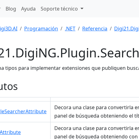
Blog
Ayuda
Soporte técnico
igi3D.AI
Programación
.NET
Referencia
Digi21.Dig
21.DigiNG.Plugin.Searc
a tipos para implementar extensiones que publiquen busca
utos
Decora una clase para convertirla en
bleSearcherAttribute
panel de búsqueda obteniendo el tít
Decora una clase para convertirla en
Attribute
panel de búsqueda obteniendo con u