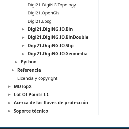
Digi21.DigiNG.Topology
Digi21.OpenGis
Digi21.Epsg
Digi21.DigiNG.IO.Bin
Digi21.DigiNG.IO.BinDouble
Digi21.DigiNG.IO.Shp
Digi21.DigiNG.IO.Geomedia
Python
Referencia
Licencia y copyright
MDTopX
Lot Of Points CC
Acerca de las llaves de protección
Soporte técnico