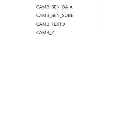
CAMB_SEN_BAJA
CAMB_SEN_SUBE
CAMB_TEXTO
CAMB_Z
CAMB_Z_ACTIVA
CAPTURA_VENTANA_DIBUJO
CARGAR_TAREAS
CARGAR_TAREAS_FICHERO_FORMATO
CARGA_DISPOSICION
Productos
CARGA_ENSAMBLADO
CARGA_F
Digi3D.AI
CARGA_P
P
MDTopX
CARGA_T
c
Topcal21
P
CARGA_TOP
Lot Of Points
c
CEBRA
CEBRA_4P