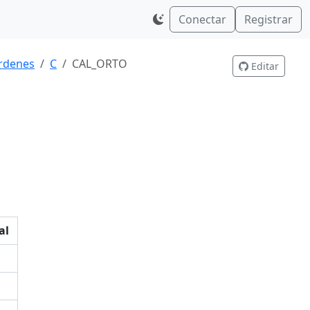
Conectar
Registrar
rdenes
C
CAL_ORTO
Editar
al