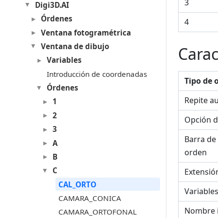
3
Digi3D.AI
Órdenes
4
Ventana fotogramétrica
Ventana de dibujo
Carac
Variables
Introducción de coordenadas
Tipo de 
Órdenes
Repite a
1
2
Opción d
3
Barra de
A
orden
B
C
Extensió
CAL_ORTO
Variable
CAMARA_CONICA
Nombre 
CAMARA_ORTOFONAL