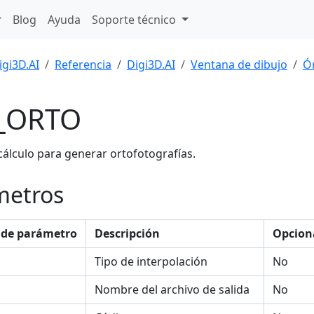
Blog
Ayuda
Soporte técnico
igi3D.AI
Referencia
Digi3D.AI
Ventana de dibujo
Ó
_ORTO
 cálculo para generar ortofotografías.
metros
de parámetro
Descripción
Opcion
Tipo de interpolación
No
Nombre del archivo de salida
No