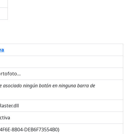
va
rtofoto...
ne asociado ningún botón en ninguna barra de
ster.dll
ctiva
-4F6E-8B04-DEB6F73554B0}