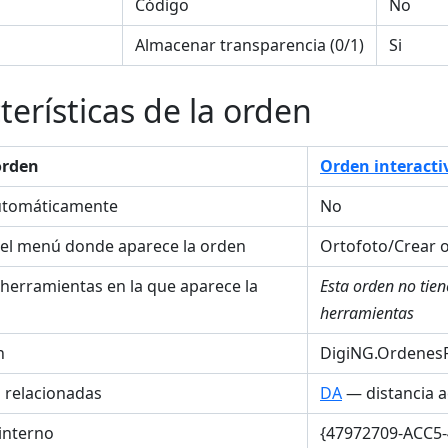
Código
No
Almacenar transparencia (0/1)
Si
terísticas de la orden
orden
Orden interacti
utomáticamente
No
el menú donde aparece la orden
Ortofoto/Crear o
 herramientas en la que aparece la
Esta orden no tie
herramientas
n
DigiNG.OrdenesRa
s relacionadas
DA
— distancia a
interno
{47972709-ACC5