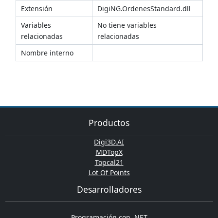
Extensión
DigiNG.OrdenesStandard.dll
Variables
No tiene variables
relacionadas
relacionadas
Nombre interno
Productos
Digi3D.AI
MDTopX
Topcal21
Lot Of Points
Desarrolladores
Programación con .NET