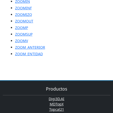
ZOOMIN
ZOOMINF
ZOOMIZQ
ZOOMOUT
ZOOMP
ZOOMSUP
ZOOMV
ZOOM_ANTERIOR
ZOOM_ENTIDAD
Productos
Digi3D.AI
MDTopX
Topcal21