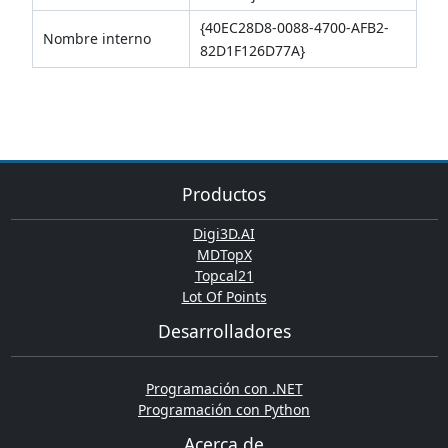
{40EC28D8-0088-4700-AFB2-
Nombre interno
82D1F126D77A}
Productos
Digi3D.AI
MDTopX
Topcal21
Lot Of Points
Desarrolladores
Programación con .NET
Programación con Python
Acerca de