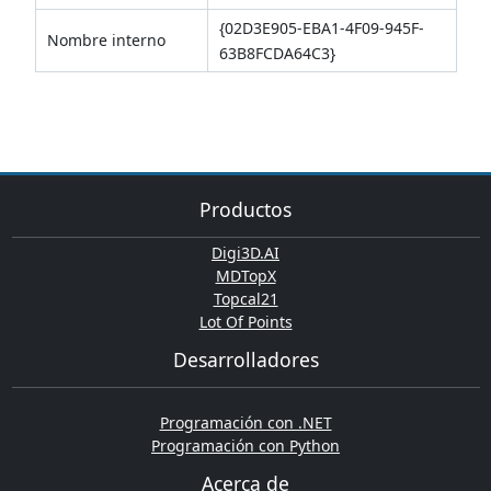
{02D3E905-EBA1-4F09-945F-
Nombre interno
63B8FCDA64C3}
Productos
Digi3D.AI
MDTopX
Topcal21
Lot Of Points
Desarrolladores
Programación con .NET
Programación con Python
Acerca de