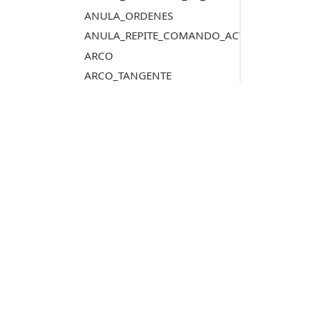
ANULA_ORDENES
ANULA_REPITE_COMANDO_ACTIVO
ARCO
ARCO_TANGENTE
AREA
ASIGNAR_AZIMUT_ATRIBUTO
ASIGNAR_DISTANCIA_ATRIBUTO
ASIGNAR_ETIQUETAS_ARCHIVO_DIBUJO
ASIGNAR_REPRESENTACIONES
Productos
ASIGNAR_Z_CENTROIDE
ASIGNAR_Z_MAXIMA_VERTICES_NODO
Digi3D.AI
ASIGNAR_Z_MAXIMA_VERTICES_NODO_TOL
P
MDTopX
ASIGNA_ATRIBUTO
c
Topcal21
P
ASIGNA_ATRIBUTO_BBDD_ENTIDAD
Lot Of Points
c
AUTOMODOB
AUTOMODOB_EXHAUSTIVO