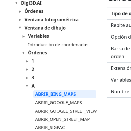
Digi3D.AI
Órdenes
Tipo de 
Ventana fotogramétrica
Repite a
Ventana de dibujo
Variables
Opción d
Introducción de coordenadas
Barra de
Órdenes
orden
1
Extensió
2
3
Variable
A
Nombre 
ABRIR_BING_MAPS
ABRIR_GOOGLE_MAPS
ABRIR_GOOGLE_STREET_VIEW
ABRIR_OPEN_STREET_MAP
ABRIR_SIGPAC