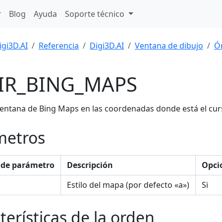
Blog
Ayuda
Soporte técnico
igi3D.AI
Referencia
Digi3D.AI
Ventana de dibujo
Ó
IR_BING_MAPS
entana de Bing Maps en las coordenadas donde está el curs
metros
de parámetro
Descripción
Opci
Estilo del mapa (por defecto «a»)
Si
terísticas de la orden