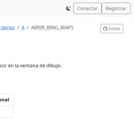
Conectar
Registrar
rdenes
A
ABRIR_BING_MAPS
Editar
or en la ventana de dibujo.
onal