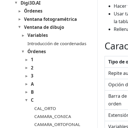
Digi3D.AI
Hacer 
Órdenes
Usar t
Ventana fotogramétrica
la tab
Ventana de dibujo
Rellen
Variables
Carac
Introducción de coordenadas
Órdenes
1
Tipo de 
2
Repite a
3
A
Opción d
B
Barra de
C
orden
CAL_ORTO
Extensió
CAMARA_CONICA
CAMARA_ORTOFONAL
Variable