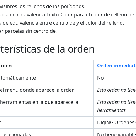
visibres los rellenos de los polígonos.
abla de equivalencia Texto-Color para el color de relleno d
la de equivalencia entre centroide y el color del relleno.
ar parcelas sin centroide.
terísticas de la orden
orden
Orden inmediat
utomáticamente
No
el menú donde aparece la orden
Esta orden no tie
 herramientas en la que aparece la
Esta orden no tie
herramientas
n
DigiNG.OrdenesS
s relacionadas
No tiene variabl