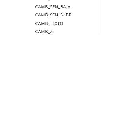
CAMB_SEN_BAJA
CAMB_SEN_SUBE
CAMB_TEXTO
CAMB_Z
CAMB_Z_ACTIVA
CAPTURA_VENTANA_DIBUJO
CARGAR_TAREAS
CARGAR_TAREAS_FICHERO_FORMATO
CARGA_DISPOSICION
Productos
CARGA_ENSAMBLADO
CARGA_F
Digi3D.AI
CARGA_P
P
MDTopX
CARGA_T
c
Topcal21
P
CARGA_TOP
Lot Of Points
c
CEBRA
CEBRA_4P