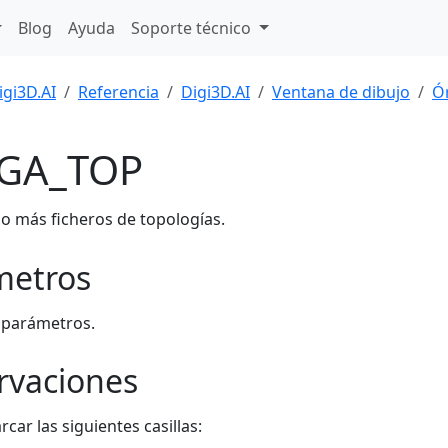
Blog
Ayuda
Soporte técnico
igi3D.AI
Referencia
Digi3D.AI
Ventana de dibujo
Ó
GA_TOP
o más ficheros de topologías.
metros
 parámetros.
rvaciones
car las siguientes casillas: