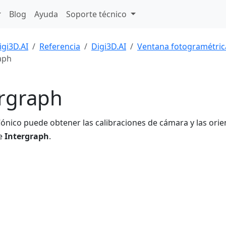
Blog
Ayuda
Soporte técnico
igi3D.AI
Referencia
Digi3D.AI
Ventana fotogramétric
aph
ergraph
Cónico puede obtener las calibraciones de cámara y las ori
de
Intergraph
.