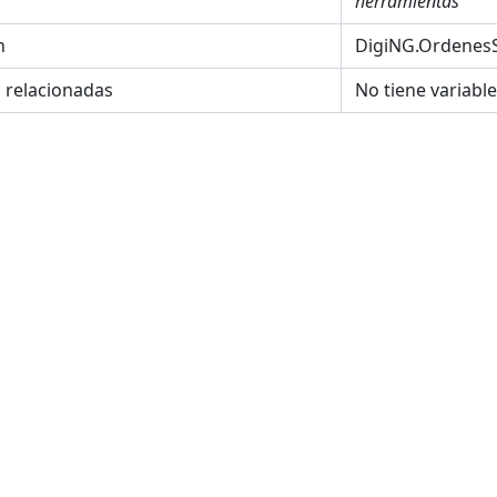
herramientas
n
DigiNG.OrdenesS
s relacionadas
No tiene variabl
ETRIA
UPLICADAS