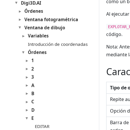
como un bl
Digi3D.AI
Órdenes
Al ejecuta
Ventana fotogramétrica
EXPLOTAR_
Ventana de dibujo
código.
Variables
Introducción de coordenadas
Nota: Ante
Órdenes
mediante 
1
Carac
2
3
A
Tipo de 
B
Repite a
C
D
Opción d
E
Barra de
EDITAR