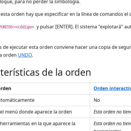
oque, para no perder la simbología.
r esta orden hay que especificar en la línea de comandos el
y pulsar [ENTER]. El sistema "explotará" 
PUNTOS=<código>
s de ejecutar esta orden conviene hacer una copia de seguri
la orden
UNDO
.
terísticas de la orden
orden
Orden interacti
utomáticamente
No
el menú donde aparece la orden
Esta orden no tie
 herramientas en la que aparece la
Esta orden no tie