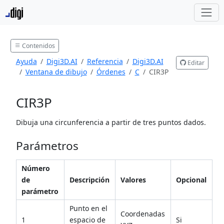
Contenidos
Ayuda
Digi3D.AI
Referencia
Digi3D.AI
Editar
Ventana de dibujo
Órdenes
C
CIR3P
CIR3P
Dibuja una circunferencia a partir de tres puntos dados.
Parámetros
Número
de
Descripción
Valores
Opcional
parámetro
Punto en el
Coordenadas
1
espacio de
Si