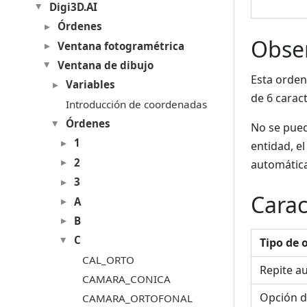
Digi3D.AI
Órdenes
Obse
Ventana fotogramétrica
Ventana de dibujo
Esta orden
Variables
de 6 carac
Introducción de coordenadas
Órdenes
No se pued
1
entidad, e
2
automática
3
Carac
A
B
C
Tipo de 
CAL_ORTO
Repite a
CAMARA_CONICA
Opción d
CAMARA_ORTOFONAL