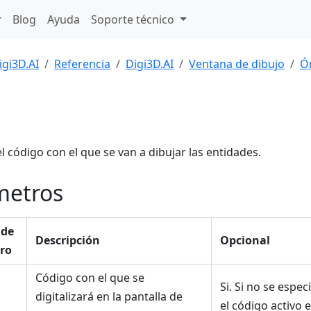
Blog
Ayuda
Soporte técnico
igi3D.AI
Referencia
Digi3D.AI
Ventana de dibujo
Ó
D
l código con el que se van a dibujar las entidades.
metros
 de
Descripción
Opcional
ro
Código con el que se
Si. Si no se espe
digitalizará en la pantalla de
el código activo 