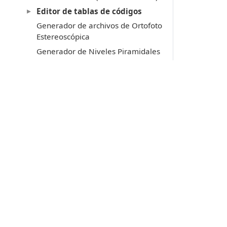
Editor de tablas de códigos
Generador de archivos de Ortofoto
Estereoscópica
Generador de Niveles Piramidales
Transformador Universal de
Coordenadas
Licencia y copyright
MDTopX
Lot Of Points CC
Acerca de las llaves de protección
Productos
Soporte técnico
Digi3D.AI
P
MDTopX
c
Topcal21
P
Lot Of Points
c