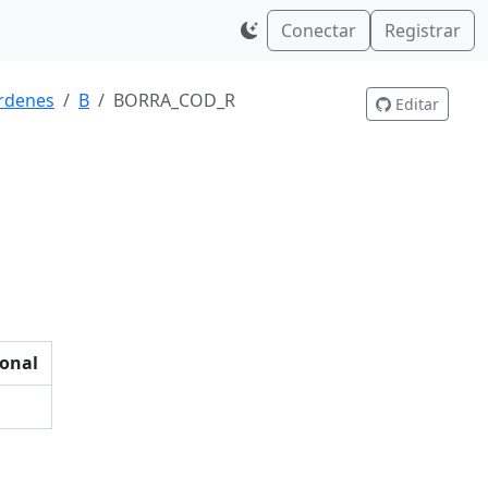
Conectar
Registrar
rdenes
B
BORRA_COD_R
Editar
onal