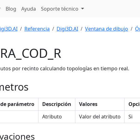
Blog
Ayuda
Soporte técnico
igi3D.AI
Referencia
Digi3D.AI
Ventana de dibujo
Ó
RA_COD_R
butos por recinto calculando topologías en tiempo real.
metros
de parámetro
Descripción
Valores
Opci
Atributo
Valor del atributo
Si
vaciones