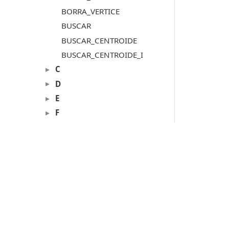
BORRA_VERTICE
BUSCAR
BUSCAR_CENTROIDE
BUSCAR_CENTROIDE_I
C
D
E
F
G
H
I
J
L
M
Productos
N
Digi3D.AI
O