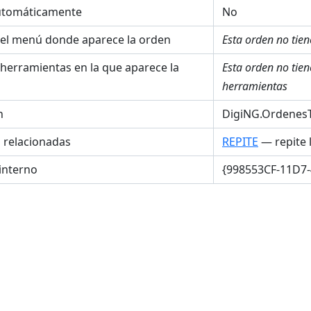
utomáticamente
No
el menú donde aparece la orden
Esta orden no tie
 herramientas en la que aparece la
Esta orden no tie
herramientas
n
DigiNG.OrdenesT
s relacionadas
REPITE
— repite 
interno
{998553CF-11D7