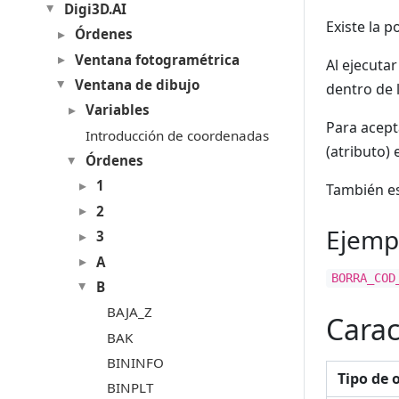
Digi3D.AI
Existe la p
Órdenes
Ventana fotogramétrica
Al ejecutar
Ventana de dibujo
dentro de l
Variables
Para acepta
Introducción de coordenadas
(atributo) 
Órdenes
1
También es
2
Ejemp
3
A
BORRA_COD
B
BAJA_Z
Carac
BAK
BININFO
Tipo de 
BINPLT