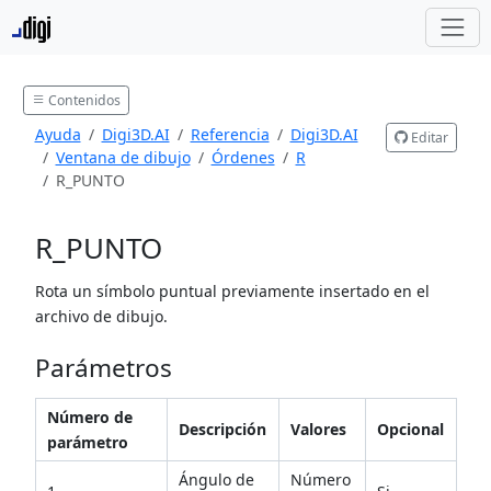
Contenidos
Ayuda
Digi3D.AI
Referencia
Digi3D.AI
Editar
Ventana de dibujo
Órdenes
R
R_PUNTO
R_PUNTO
Rota un símbolo puntual previamente insertado en el
archivo de dibujo.
Parámetros
Número de
Descripción
Valores
Opcional
parámetro
Ángulo de
Número