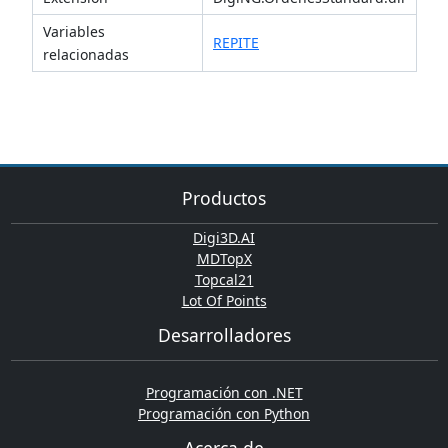
Variables
REPITE
relacionadas
Productos
Digi3D.AI
MDTopX
Topcal21
Lot Of Points
Desarrolladores
Programación con .NET
Programación con Python