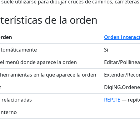
suele utilizarse para dibujar cruces de caminos, carreteras, 
terísticas de la orden
orden
Orden interac
utomáticamente
Si
el menú donde aparece la orden
Editar/Polilín
 herramientas en la que aparece la orden
Extender/Reco
n
DigiNG.Ordene
s relacionadas
REPITE
— repite
interno