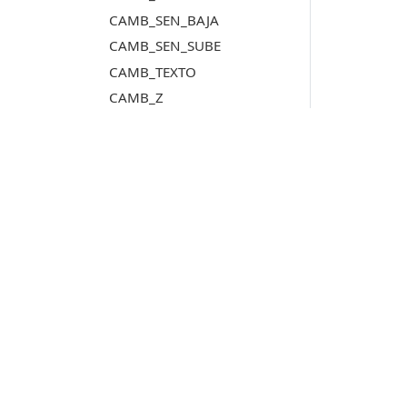
CAMB_SEN_BAJA
CAMB_SEN_SUBE
CAMB_TEXTO
CAMB_Z
CAMB_Z_ACTIVA
CAPTURA_VENTANA_DIBUJO
CARGAR_TAREAS
CARGAR_TAREAS_FICHERO_FORMATO
CARGA_DISPOSICION
Productos
CARGA_ENSAMBLADO
CARGA_F
Digi3D.AI
CARGA_P
P
MDTopX
CARGA_T
c
Topcal21
P
CARGA_TOP
Lot Of Points
c
CEBRA
CEBRA_4P