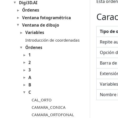
Esta orden 
Digi3D.AI
Órdenes
Carac
Ventana fotogramétrica
Ventana de dibujo
Tipo de 
Variables
Introducción de coordenadas
Repite a
Órdenes
Opción d
1
2
Barra de
3
Extensió
A
Variable
B
C
Nombre 
CAL_ORTO
CAMARA_CONICA
CAMARA_ORTOFONAL