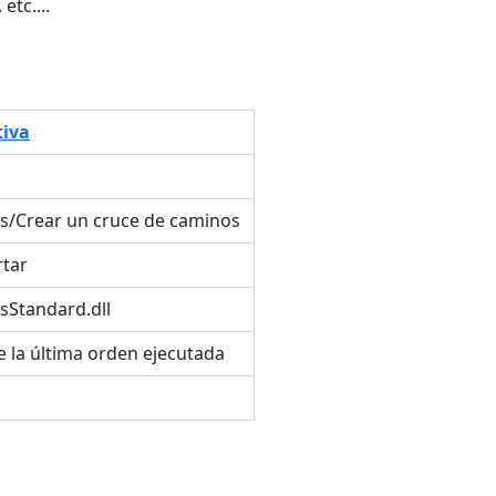
etc....
tiva
eas/Crear un cruce de caminos
rtar
sStandard.dll
 la última orden ejecutada