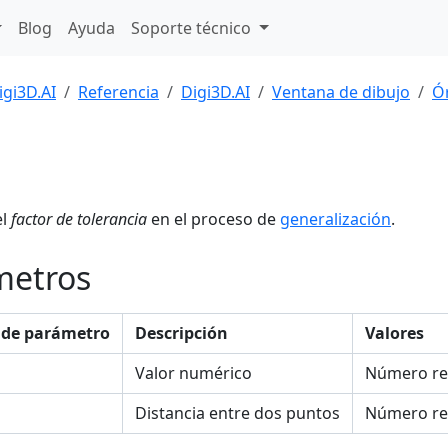
Blog
Ayuda
Soporte técnico
igi3D.AI
Referencia
Digi3D.AI
Ventana de dibujo
Ó
el
factor de tolerancia
en el proceso de
generalización
.
metros
de parámetro
Descripción
Valores
Valor numérico
Número re
Distancia entre dos puntos
Número re