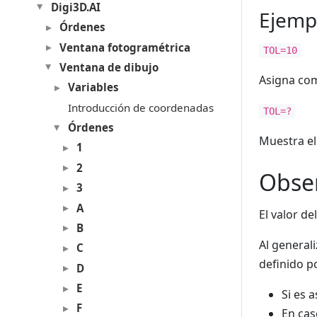
Digi3D.AI
Ejemp
Órdenes
Ventana fotogramétrica
TOL=10
Ventana de dibujo
Asigna com
Variables
Introducción de coordenadas
TOL=?
Órdenes
Muestra el 
1
2
Obse
3
A
El valor de
B
Al general
C
definido po
D
E
Si es a
F
En cas