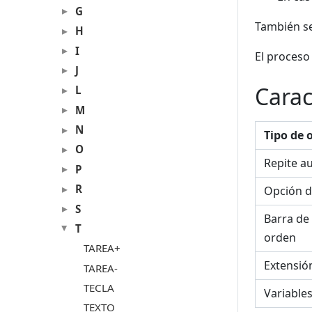
G
También se
H
I
El proceso
J
Carac
L
M
N
Tipo de 
O
Repite a
P
R
Opción d
S
Barra de
T
orden
TAREA+
Extensió
TAREA-
TECLA
Variable
TEXTO