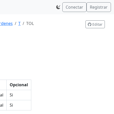
Conectar
Registrar
rdenes
T
TOL
Editar
Opcional
al
Si
al
Si