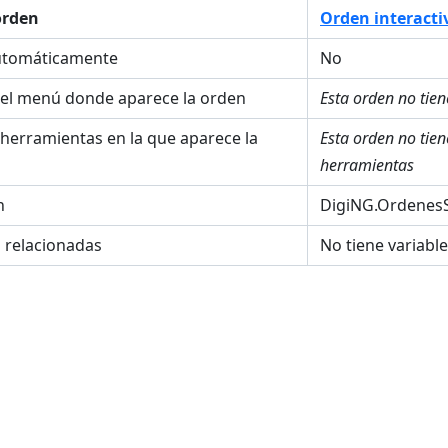
orden
Orden interacti
utomáticamente
No
el menú donde aparece la orden
Esta orden no tie
 herramientas en la que aparece la
Esta orden no tie
herramientas
n
DigiNG.OrdenesS
s relacionadas
No tiene variabl