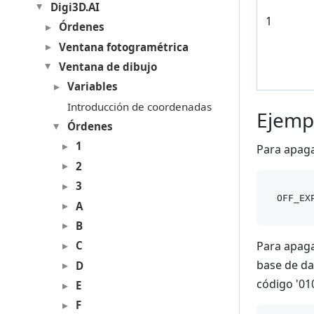
Digi3D.AI
1
Órdenes
Ventana fotogramétrica
Ventana de dibujo
Variables
Introducción de coordenadas
Ejemp
Órdenes
1
Para apaga
2
3
A
B
Para apaga
C
base de da
D
código '01
E
F