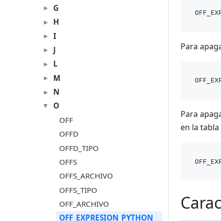
G
H
I
Para apaga
J
L
M
N
O
Para apaga
OFF
en la tabla
OFFD
OFFD_TIPO
OFFS
OFFS_ARCHIVO
OFFS_TIPO
Carac
OFF_ARCHIVO
OFF_EXPRESION_PYTHON