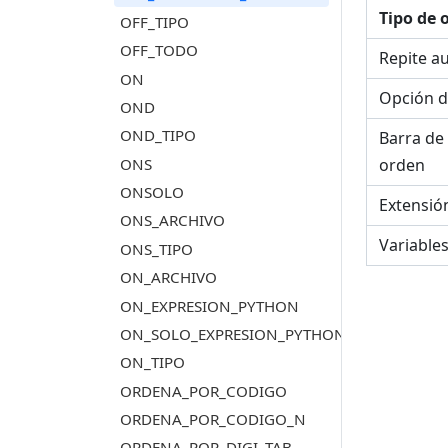
Tipo de 
OFF_TIPO
OFF_TODO
Repite a
ON
Opción d
OND
OND_TIPO
Barra de
ONS
orden
ONSOLO
Extensió
ONS_ARCHIVO
Variable
ONS_TIPO
ON_ARCHIVO
ON_EXPRESION_PYTHON
ON_SOLO_EXPRESION_PYTHON
ON_TIPO
ORDENA_POR_CODIGO
ORDENA_POR_CODIGO_N
ORDENA_POR_DIGI_TAB