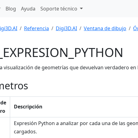
Blog
Ayuda
Soporte técnico
igi3D.AI
Referencia
Digi3D.AI
Ventana de dibujo
Ó
_EXPRESION_PYTHON
la visualización de geometrías que devuelvan verdadero en 
metros
 de
Descripción
ro
Expresión Python a analizar por cada una de las geom
cargados.