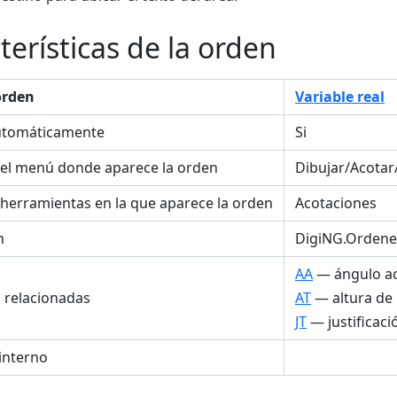
terísticas de la orden
orden
Variable real
utomáticamente
Si
el menú donde aparece la orden
Dibujar/Acotar
 herramientas en la que aparece la orden
Acotaciones
n
DigiNG.Ordene
AA
— ángulo ac
s relacionadas
AT
— altura de 
JT
— justificaci
interno
POLOGIA