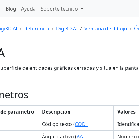
Blog
Ayuda
Soporte técnico
igi3D.AI
Referencia
Digi3D.AI
Ventana de dibujo
Ó
A
superficie de entidades gráficas cerradas y sitúa en la panta
metros
de parámetro
Descripción
Valores
Código texto (
COD+
Identific
Ángulo activo (
AA
Número r