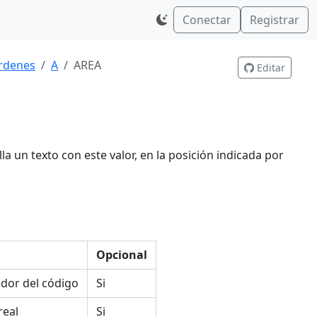
Conectar
Registrar
rdenes
A
AREA
Editar
lla un texto con este valor, en la posición indicada por
Opcional
ador del código
Si
eal
Si