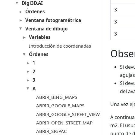
Digi3D.AI
3
Órdenes
Ventana fotogramétrica
3
Ventana de dibujo
3
Variables
Introducción de coordenadas
Obse
Órdenes
1
Si dev
2
agujas 
3
Si dev
A
del av
ABRIR_BING_MAPS
Una vez eje
ABRIR_GOOGLE_MAPS
ABRIR_GOOGLE_STREET_VIEW
A continuac
ABRIR_OPEN_STREET_MAP
m2. El usu
ABRIR_SIGPAC
punto de de