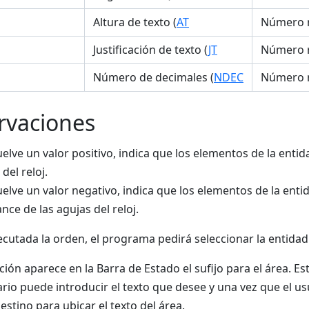
Altura de texto (
AT
Número r
Justificación de texto (
JT
Número r
Número de decimales (
NDEC
Número r
rvaciones
uelve un valor positivo, indica que los elementos de la enti
del reloj.
uelve un valor negativo, indica que los elementos de la enti
ance de las agujas del reloj.
cutada la orden, el programa pedirá seleccionar la entidad c
ión aparece en la Barra de Estado el sufijo para el área. Es
ario puede introducir el texto que desee y una vez que el us
stino para ubicar el texto del área.