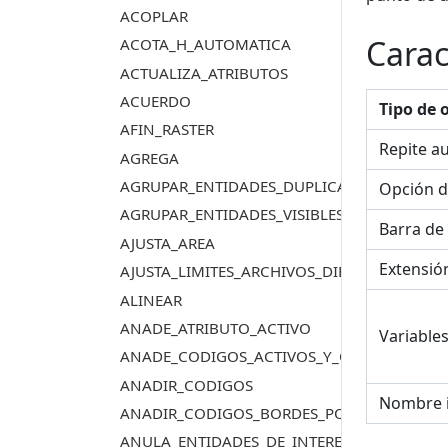
ACOPLAR
Carac
ACOTA_H_AUTOMATICA
ACTUALIZA_ATRIBUTOS
ACUERDO
Tipo de 
AFIN_RASTER
Repite a
AGREGA
AGRUPAR_ENTIDADES_DUPLICADAS
Opción d
AGRUPAR_ENTIDADES_VISIBLES_DUPLICADAS
Barra de
AJUSTA_AREA
Extensió
AJUSTA_LIMITES_ARCHIVOS_DIBUJO
ALINEAR
ANADE_ATRIBUTO_ACTIVO
Variable
ANADE_CODIGOS_ACTIVOS_Y_CENTROIDE
ANADIR_CODIGOS
Nombre 
ANADIR_CODIGOS_BORDES_POLIGONOS_TO
ANULA_ENTIDADES_DE_INTERES