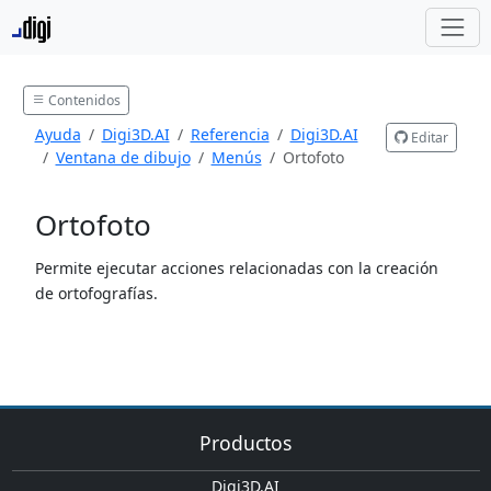
Contenidos
Ayuda
Digi3D.AI
Referencia
Digi3D.AI
Editar
Ventana de dibujo
Menús
Ortofoto
Ortofoto
Permite ejecutar acciones relacionadas con la creación
de ortofografías.
Productos
Digi3D.AI