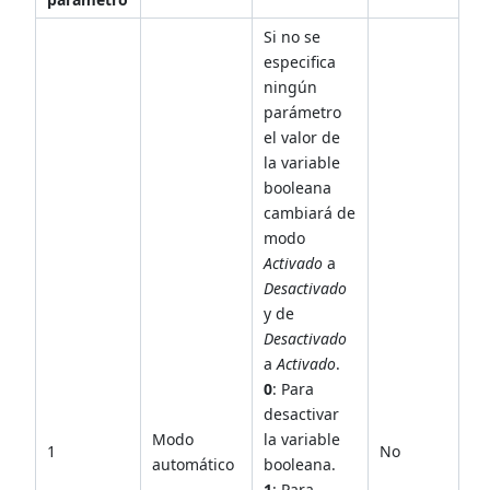
Si no se
especifica
ningún
parámetro
el valor de
la variable
booleana
cambiará de
modo
Activado
a
Desactivado
y de
Desactivado
a
Activado
.
0
: Para
desactivar
Modo
la variable
1
No
automático
booleana.
1
: Para