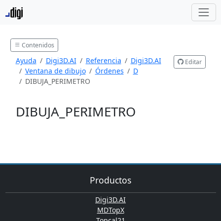
Contenidos
Ayuda
Digi3D.AI
Referencia
Digi3D.AI
Editar
Ventana de dibujo
Órdenes
D
DIBUJA_PERIMETRO
DIBUJA_PERIMETRO
Productos
Digi3D.AI
MDTopX
Topcal21