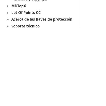
MDTopX
Lot Of Points CC
Acerca de las llaves de protección
Soporte técnico
Productos
Digi3D.AI
P
MDTopX
c
Topcal21
P
Lot Of Points
c