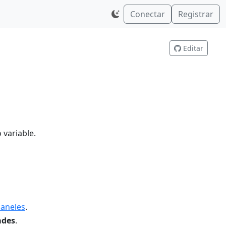
Conectar
Registrar
s
Editar
 variable.
Paneles
.
ades
.