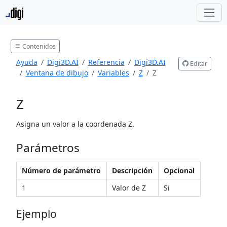
Contenidos
Ayuda
Digi3D.AI
Referencia
Digi3D.AI
Editar
Ventana de dibujo
Variables
Z
Z
Z
Asigna un valor a la coordenada Z.
Parámetros
Número de parámetro
Descripción
Opcional
1
Valor de Z
Si
Ejemplo