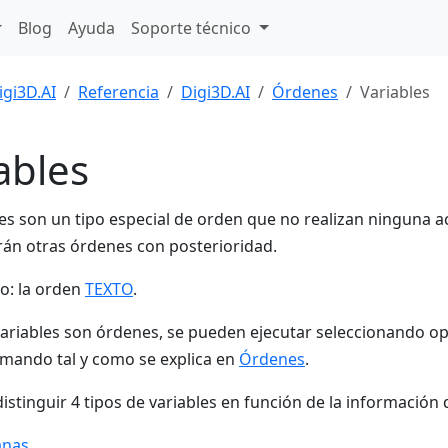
Blog
Ayuda
Soporte técnico
igi3D.AI
Referencia
Digi3D.AI
Órdenes
Variables
ables
les son un tipo especial de orden que no realizan ninguna 
arán otras órdenes con posterioridad.
o: la orden
TEXTO
.
ariables son órdenes, se pueden ejecutar seleccionando op
omando tal y como se explica en
Órdenes
.
stinguir 4 tipos de variables en función de la informació
anas
.