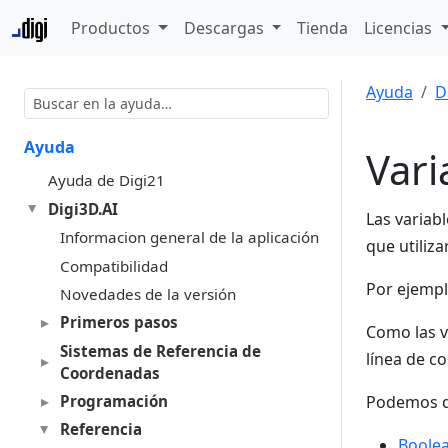
Productos
Descargas
Tienda
Licencias
Ayuda
D
Ayuda
Vari
Ayuda de Digi21
Digi3D.AI
Las variab
Informacion general de la aplicación
que utiliz
Compatibilidad
Por ejempl
Novedades de la versión
Primeros pasos
Como las v
Sistemas de Referencia de
línea de c
Coordenadas
Programación
Podemos di
Referencia
Boole