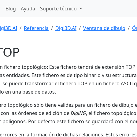
Blog
Ayuda
Soporte técnico
igi3D.AI
Referencia
Digi3D.AI
Ventana de dibujo
Ó
TOP
n fichero topológico: Este fichero tendrá de extensión TOP 
las entidades. Este fichero es de tipo binario y su estructur
C
se puede transformar el fichero TOP en un fichero ASCII q
o en una base de datos.
hero topológico sólo tiene validez para un fichero de dibujo
 con las órdenes de edición de
DigiNG
, el fichero topológic
 polígonos. Por defecto este fichero se guardará con el no
errores en la formación de dichas relaciones. Estos errores