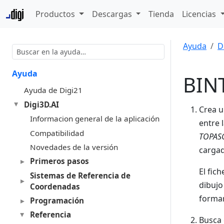
Productos
Descargas
Tienda
Licencias
Ayuda
D
Ayuda
BIN
Ayuda de Digi21
Digi3D.AI
Crea u
Informacion general de la aplicación
entre 
Compatibilidad
TOPAS
Novedades de la versión
cargad
Primeros pasos
El fic
Sistemas de Referencia de
dibujo
Coordenadas
formar
Programación
Referencia
Busca 