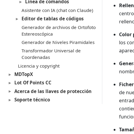
Línea de comandos
Rellen
Asistente con IA (chat con Claude)
centro
Editor de tablas de códigos
relleno
Generador de archivos de Ortofoto
Estereoscópica
Color 
Generador de Niveles Piramidales
los co
aparec
Transformador Universal de
Coordenadas
Genera
Licencia y copyright
nombre
MDTopX
Lot Of Points CC
Ficher
Acerca de las llaves de protección
de nue
Soporte técnico
entrad
contie
funcio
Tamañ