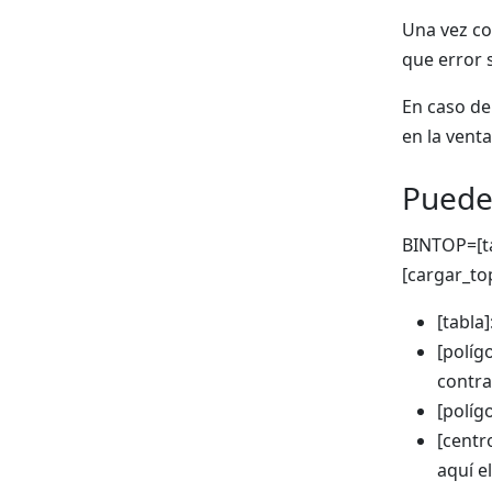
Una vez co
que error 
En caso de
en la vent
Puede
BINTOP=[ta
[cargar_t
[tabla
[políg
contra
[políg
[centr
aquí el