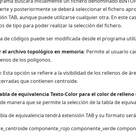
grama buscará inicialmente un fichero denominado BINTOP.T
ierte y posteriormente se deberá seleccionar el fichero apr
ión TAB, aunque puede utilizarse cualquier otra. En este c
os de tipo para poder realizar la selección del fichero.
la de códigos puede ser modificada desde el programa utili
r el archivo topológico en memoria
: Permite al usuario c
llenos de los polígonos.
e
: Esta opción se refiere a la visibilidad de los rellenos de á
cerradas que contienen centroide.
abla de equivalencia Texto-Color para el color de relleno
a de manera que se permite la selección de la tabla de equiva
abla de equivalencia tendrá extensión TAB y su formato será 
e_centroide componente_rojo componente_verde compon