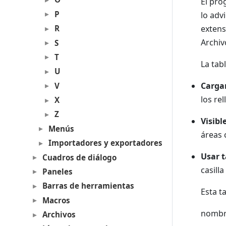
El pro
P
lo adv
R
extens
Archiv
S
T
La tab
U
Carga
V
los re
X
Z
Visibl
Menús
áreas 
Importadores y exportadores
Usar t
Cuadros de diálogo
casill
Paneles
Barras de herramientas
Esta t
Macros
nombr
Archivos