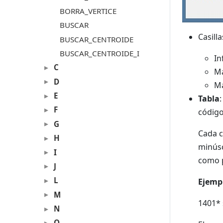
BORRA_VERTICE
BUSCAR
Casill
BUSCAR_CENTROIDE
BUSCAR_CENTROIDE_I
In
C
Ma
D
Ma
E
Tabla
F
código
G
Cada c
H
minúsc
I
como p
J
L
Ejemp
M
1401* 
N
O