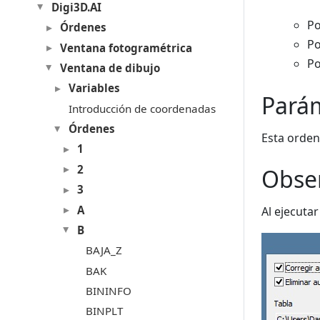
Digi3D.AI
Po
Órdenes
Po
Ventana fotogramétrica
Po
Ventana de dibujo
Variables
Pará
Introducción de coordenadas
Órdenes
Esta orden
1
2
Obse
3
A
Al ejecuta
B
BAJA_Z
BAK
BININFO
BINPLT