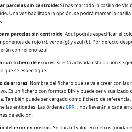
ar parcelas sin centroide
: Si has marcado la casilla de Visi
ide. Una vez habilitada la opción, se podrá marcar la casilla
.
para parcelas sin centroide
: Aquí podrás especificar el col
mponentes de rojo (r), verde (g) y azul (b). Por defecto desp
erán con relleno azul.
r un fichero de errores
: si está activada esta opción se g
 que se especifique.
o de errores
: Nombre del fichero que se va a crear con las m
vo. Es un fichero con formtao BIN y puede ser visualizado 
a. También puede ser cargado como fichero de referencia,
ne las entidades. Las órdenes
ERR+
, nos llevarán a cada err
nes de edición.
o del error en metros
: Se dará el valor en metros (unida