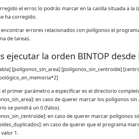
rregido el error, lo podrás marcar en la casilla situada a 
se ha corregido.
 encontrar errores relacionados con polígonos el programa
ana de tareas.
s ejecutar la orden BINTOP desde 
bla] [polígonos_sin_area] [polígonos_sin_centroide] [centr
opológico_en_memoria*2]
]: el primer parámetro a especificar es el directorio comple
onos_sin_area]: en caso de querer marcar los polígonos sin 
rio se pondrá un 0 (falso).
onos_sin_centroide]: en caso de querer marcar polígonos si
oides_duplicados]: en caso de querer que el programa mar
 valor 1.