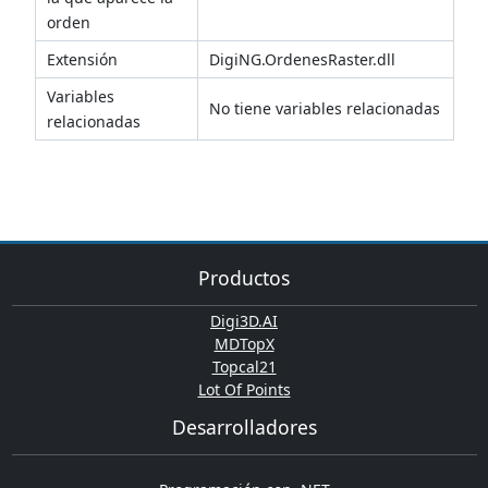
orden
Extensión
DigiNG.OrdenesRaster.dll
Variables
No tiene variables relacionadas
relacionadas
Productos
Digi3D.AI
MDTopX
Topcal21
Lot Of Points
Desarrolladores