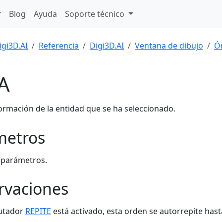
Blog
Ayuda
Soporte técnico
igi3D.AI
Referencia
Digi3D.AI
Ventana de dibujo
Ó
A
ormación de la entidad que se ha seleccionado.
metros
 parámetros.
rvaciones
mutador
REPITE
está activado, esta orden se autorrepite hasta