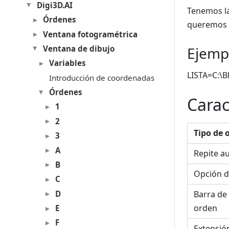
Digi3D.AI
Tenemos la
Órdenes
queremos g
Ventana fotogramétrica
Ejemp
Ventana de dibujo
Variables
LISTA=C:\
Introducción de coordenadas
Órdenes
Carac
1
2
Tipo de 
3
A
Repite a
B
Opción d
C
D
Barra de
orden
E
F
Extensió