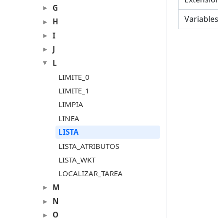
G
Variable
H
I
J
L
LIMITE_0
LIMITE_1
LIMPIA
LINEA
LISTA
LISTA_ATRIBUTOS
LISTA_WKT
LOCALIZAR_TAREA
M
N
O