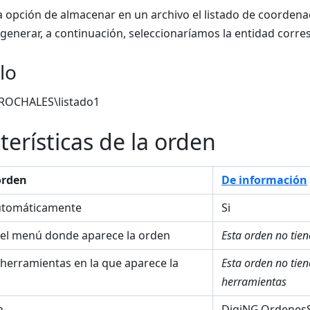
 opción de almacenar en un archivo el listado de coordenad
enerar, a continuación, seleccionaríamos la entidad corre
lo
BROCHALES\listado1
terísticas de la orden
orden
De información
utomáticamente
Si
el menú donde aparece la orden
Esta orden no tie
 herramientas en la que aparece la
Esta orden no tie
herramientas
n
DigiNG.OrdenesS