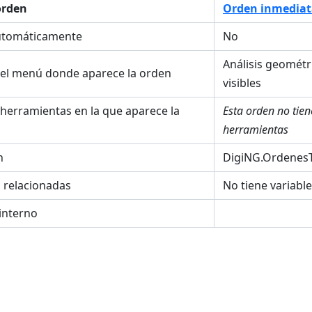
orden
Orden inmediat
utomáticamente
No
Análisis geométr
el menú donde aparece la orden
visibles
 herramientas en la que aparece la
Esta orden no tie
herramientas
n
DigiNG.OrdenesT
s relacionadas
No tiene variabl
interno