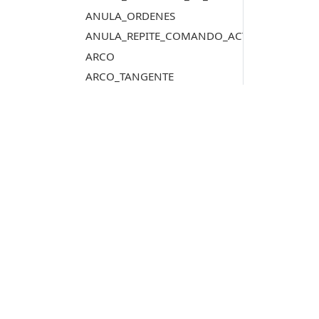
ANULA_ORDENES
ANULA_REPITE_COMANDO_ACTIVO
ARCO
ARCO_TANGENTE
AREA
ASIGNAR_AZIMUT_ATRIBUTO
ASIGNAR_DISTANCIA_ATRIBUTO
ASIGNAR_ETIQUETAS_ARCHIVO_DIBUJO
ASIGNAR_REPRESENTACIONES
Productos
ASIGNAR_Z_CENTROIDE
ASIGNAR_Z_MAXIMA_VERTICES_NODO
Digi3D.AI
ASIGNAR_Z_MAXIMA_VERTICES_NODO_TOL
P
MDTopX
ASIGNA_ATRIBUTO
c
Topcal21
P
ASIGNA_ATRIBUTO_BBDD_ENTIDAD
Lot Of Points
c
AUTOMODOB
AUTOMODOB_EXHAUSTIVO