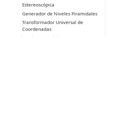
Estereoscópica
Generador de Niveles Piramidales
Transformador Universal de
Coordenadas
Licencia y copyright
MDTopX
Lot Of Points CC
Acerca de las llaves de protección
Soporte técnico
Productos
Digi3D.AI
P
MDTopX
c
Topcal21
P
Lot Of Points
c