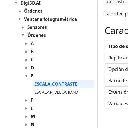
contraste.
Digi3D.AI
Órdenes
La orden pe
Ventana fotogramétrica
Carac
Sensores
Órdenes
A
Tipo de 
B
Repite a
C
D
Opción d
E
Barra de
ESCALA_CONTRASTE
Extensió
ESCALAR_VELOCIDAD
F
Variable
I
M
N